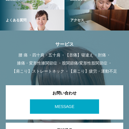
よくある質問
アクセス
サービス
腰 痛
四十肩・五十肩
【首痛】寝違え
肘痛
膝痛・変形性膝関節症
股関節痛/変形性股関節症
【肩こり】ストレートネック
【肩こり】疲労・運動不足
お問い合わせ
MESSAGE