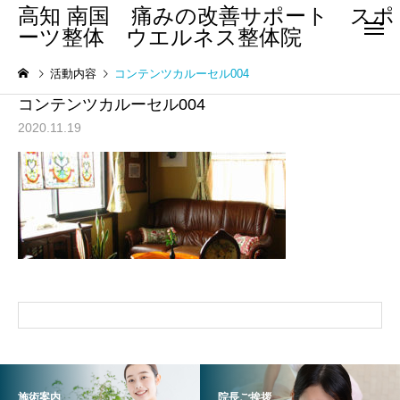
高知 南国 痛みの改善サポート スポ
ーツ整体 ウエルネス整体院
活動内容
コンテンツカルーセル004
コンテンツカルーセル004
2020.11.19
腰 痛
四十肩・五
まほろばクラブ南国
ウエルネス整体院
アスリート教室
まほろばクラブ南国 アス
ウエルネス整体院の新
リート教室
ロナウイルス感染対策
股関節痛/変
膝痛・変形性膝関節症
節症
して
施術案内
院長ご挨拶