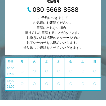
電話番号
080-5668-8588
ご予約につきまして
お気軽にお電話ください。
電話に出れない場合、
折り返しお電話することがあります。
お急ぎの方は携帯のメッセージでの
お問い合わせをお勧めいたします。
折り返しご連絡をさせていただきます。
時間
月
火
水
木
金
土
日
10:00
~
〇
〇
〇
〇
〇
〇
〇
12:00
13:00
~
〇
〇
〇
〇
〇
〇
〇
21:00