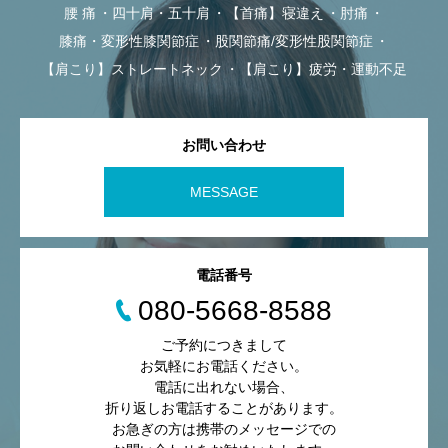
腰 痛
四十肩・五十肩
【首痛】寝違え
肘痛
膝痛・変形性膝関節症
股関節痛/変形性股関節症
【肩こり】ストレートネック
【肩こり】疲労・運動不足
お問い合わせ
MESSAGE
電話番号
080-5668-8588
ご予約につきまして
お気軽にお電話ください。
電話に出れない場合、
折り返しお電話することがあります。
お急ぎの方は携帯のメッセージでの