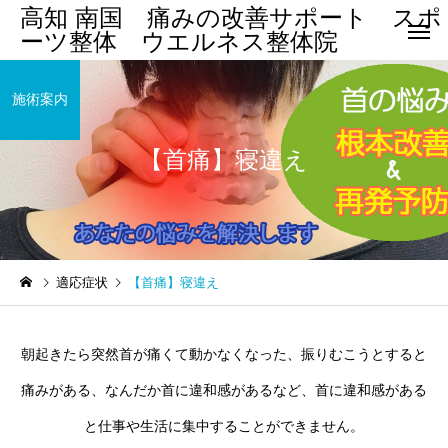
高知 南国 痛みの改善サポート スポ
ーツ整体 ウエルネス整体院
施術案内
【首痛】寝違え
腰 痛
四十肩・五
まほろばクラブ南国
ウエルネス整体院
適応症状
【首痛】寝違え
アスリート教室
まほろばクラブ南国 アス
ウエルネス整体院の新
リート教室
ロナウイルス感染対策
股関節痛/変
膝痛・変形性膝関節症
朝起きたら突然首が痛くて動かなくなった、振りむこうとすると
節症
して
痛みがある、なんだか首に違和感があるなど、首に違和感がある
と仕事や生活に集中することができません。