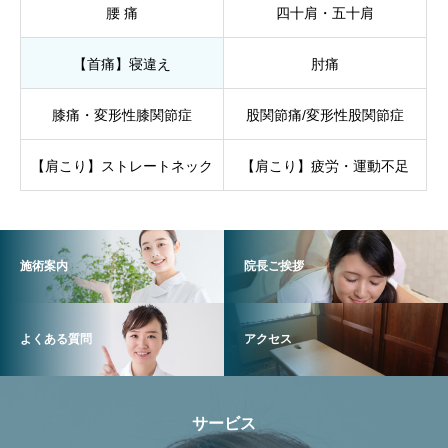
腰 痛
四十肩・五十肩
【首痛】寝違え
肘痛
膝痛・変形性膝関節症
股関節痛/変形性股関節症
【肩こり】ストレートネック
【肩こり】疲労・運動不足
施術案内
院長ご挨拶
よくある質問
アクセス
サービス