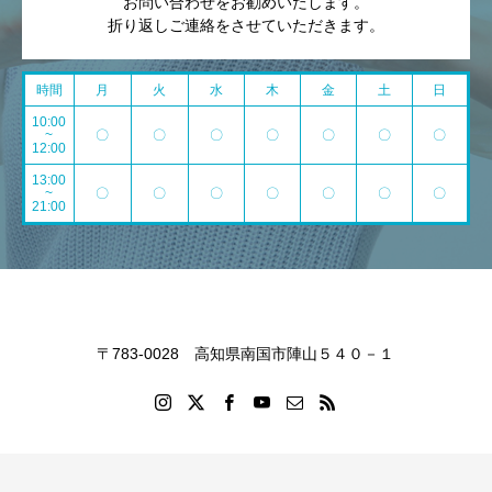
お問い合わせをお勧めいたします。
折り返しご連絡をさせていただきます。
時間
月
火
水
木
金
土
日
10:00
~
〇
〇
〇
〇
〇
〇
〇
12:00
13:00
~
〇
〇
〇
〇
〇
〇
〇
21:00
〒783-0028 高知県南国市陣山５４０－１