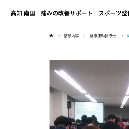
高知 南国 痛みの改善サポート スポーツ整
活動内容
健康運動指導士
腰 痛
ウエルネス整体院
まほろばクラブ南国
アスリート教室
年末年始の営業について
まほろばクラブ南国 アス
リート教室
膝痛・変形性膝関節症