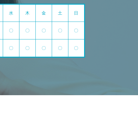
水
木
金
土
日
〇
〇
〇
〇
〇
〇
〇
〇
〇
〇