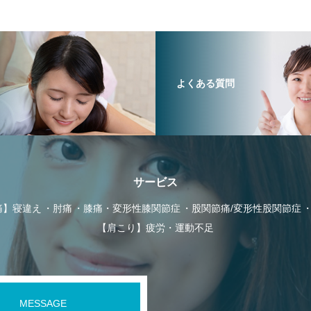
よくある質問
サービス
痛】寝違え
肘痛
膝痛・変形性膝関節症
股関節痛/変形性股関節症
【肩こり】疲労・運動不足
MESSAGE