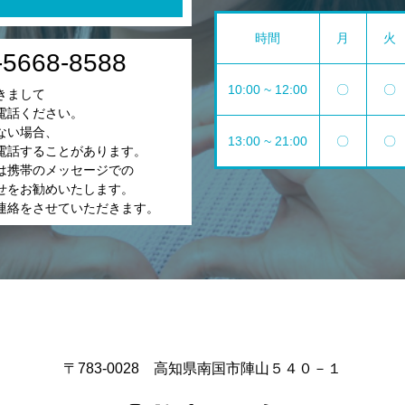
時間
月
火
-5668-8588
10:00 ~ 12:00
〇
〇
きまして
電話ください。
ない場合、
13:00 ~ 21:00
〇
〇
電話することがあります。
は携帯のメッセージでの
せをお勧めいたします。
連絡をさせていただきます。
〒783-0028 高知県南国市陣山５４０－１