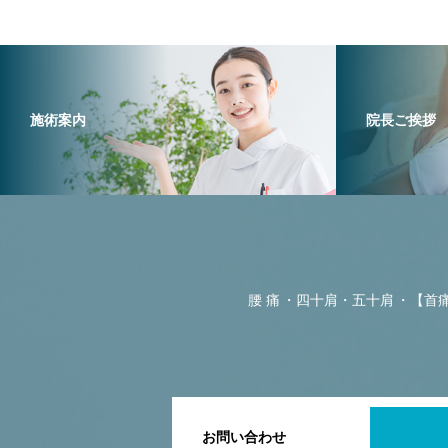
施術案内
院長ご挨拶
腰 痛
四十肩・五十肩
【首
お問い合わせ