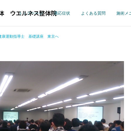
体 ウエルネス整体院
トップページ
適応症状
よくある質問
施術メ
健康運動指導士 基礎講座 東京へ
四十肩・五十肩
【首痛】寝違
ウエルネス整体院
適応症状
ウエルネス整体院の新型コ
股関節に痛みがあり、手術
ロナウイルス感染対策に関
を勧められた方が来院しま
股関節痛/変形性股関
【肩こり】ストレ
節症
ネック
して
した。