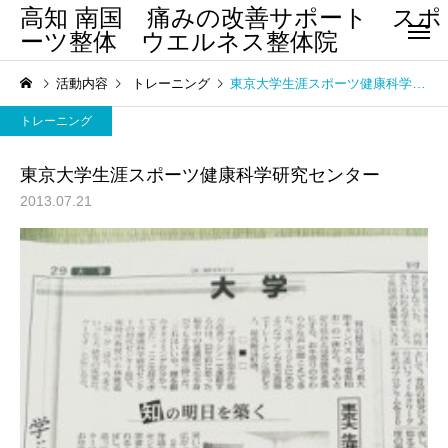
高知 南国 痛みの改善サポート スポ
ーツ整体 ウエルネス整体院
活動内容
トレーニング
東京大学生涯スポーツ健康科学研究センター
トレーニング
東京大学生涯スポーツ健康科学研究センター
2013.07.21
腰 痛
四十肩・五
まほろばクラブ南国
ウエルネス整体院
アスリート教室
まほろばクラブ南国 アス
ウエルネス整体院の新
リート教室
ロナウイルス感染対策
股関節痛/変
膝痛・変形性膝関節症
節症
して