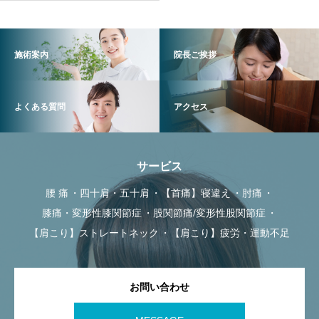
施術案内
院長ご挨拶
よくある質問
アクセス
サービス
腰 痛
四十肩・五十肩
【首痛】寝違え
肘痛
膝痛・変形性膝関節症
股関節痛/変形性股関節症
【肩こり】ストレートネック
【肩こり】疲労・運動不足
お問い合わせ