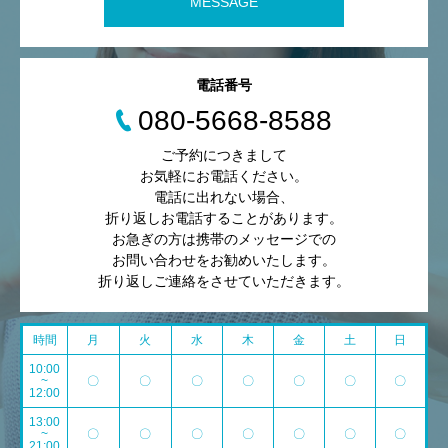
MESSAGE
電話番号
080-5668-8588
ご予約につきまして
お気軽にお電話ください。
電話に出れない場合、
折り返しお電話することがあります。
お急ぎの方は携帯のメッセージでの
お問い合わせをお勧めいたします。
折り返しご連絡をさせていただきます。
時間
月
火
水
木
金
土
日
10:00
~
〇
〇
〇
〇
〇
〇
〇
12:00
13:00
~
〇
〇
〇
〇
〇
〇
〇
21:00