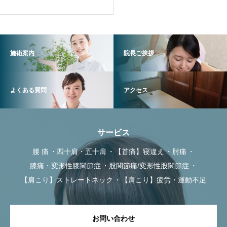
施術案内
院長ご挨拶
よくある質問
アクセス
サービス
腰 痛
四十肩・五十肩
【首痛】寝違え
肘痛
膝痛・変形性膝関節症
股関節痛/変形性股関節症
【肩こり】ストレートネック
【肩こり】疲労・運動不足
お問い合わせ