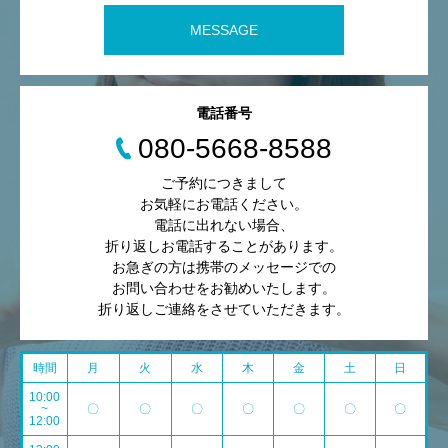
MESSAGE
電話番号
080-5668-8588
ご予約につきまして
お気軽にお電話ください。
電話に出れない場合、
折り返しお電話することがあります。
お急ぎの方は携帯のメッセージでの
お問い合わせをお勧めいたします。
折り返しご連絡をさせていただきます。
時間
月
火
水
木
金
土
日
10:00
~
〇
〇
〇
〇
〇
〇
〇
12:00