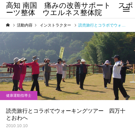
高知 南国 痛みの改善サポート スポ
ーツ整体 ウエルネス整体院
活動内容
インストラクター
読売旅行とコラボでウォーキングツアー 四万十とおわへ
腰 痛
四十肩・五
まほろばクラブ南国
ウエルネス整体院
アスリート教室
まほろばクラブ南国 アス
ウエルネス整体院の新
健康運動指導士
リート教室
ロナウイルス感染対策
股関節痛/変
膝痛・変形性膝関節症
節症
して
読売旅行とコラボでウォーキングツアー 四万十
とおわへ
2010.10.10