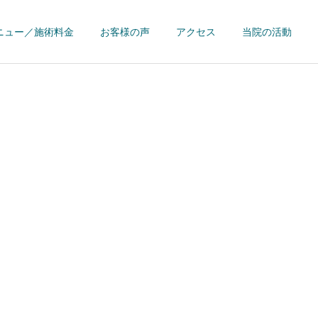
ニュー／施術料金
お客様の声
アクセス
当院の活動
詳細を見る
え
肘痛
お客様の声
トレーナー活動
2017近代五種シニア世界選
大分インターハイトレーナ
手権（エジプト） 女子リレ
ー帯同
ート
【肩こり】疲労・運動
不足
ー競技にて初のメダル獲得
(3位)