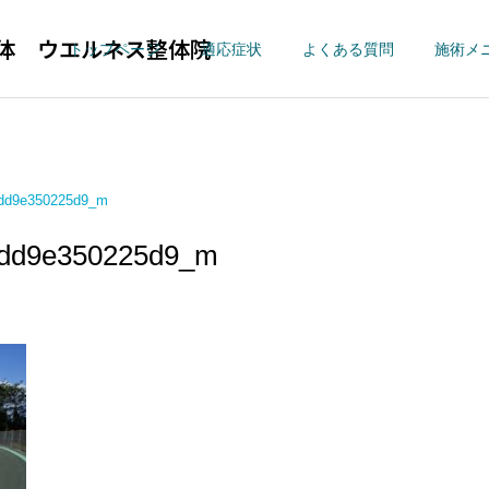
体 ウエルネス整体院
トップページ
適応症状
よくある質問
施術メ
7dd9e350225d9_m
7dd9e350225d9_m
四十肩・五十肩
【首痛】寝違
ウエルネス整体院
適応症状
ウエルネス整体院の新型コ
股関節に痛みがあり、手術
ロナウイルス感染対策に関
を勧められた方が来院しま
股関節痛/変形性股関
【肩こり】ストレ
節症
ネック
して
した。