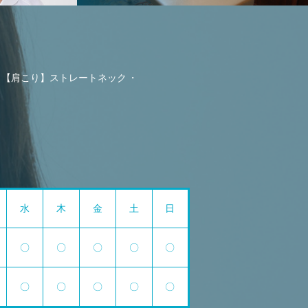
【肩こり】ストレートネック
水
木
金
土
日
〇
〇
〇
〇
〇
〇
〇
〇
〇
〇