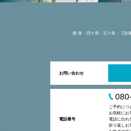
腰 痛
四十肩・五十肩
【首
お問い合わせ
080
ご予約につ
お気軽にお
電話番号
電話に出れ
折り返しお