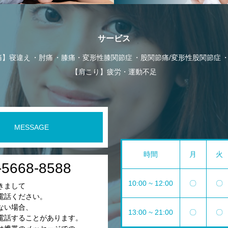
サービス
痛】寝違え
肘痛
膝痛・変形性膝関節症
股関節痛/変形性股関節症
【肩こり】疲労・運動不足
MESSAGE
時間
月
火
-5668-8588
10:00 ~ 12:00
〇
〇
きまして
電話ください。
ない場合、
13:00 ~ 21:00
〇
〇
電話することがあります。