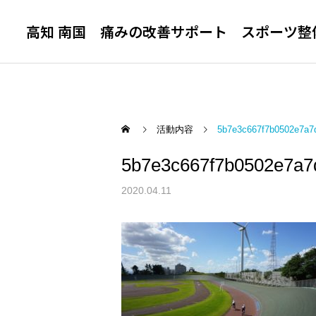
高知 南国 痛みの改善サポート スポーツ整
活動内容
5b7e3c667f7b0502e7a
5b7e3c667f7b0502e7a
腰 痛
ウエルネス整体院
まほろばクラブ南国
2020.04.11
アスリート教室
年末年始の営業について
まほろばクラブ南国 アス
リート教室
膝痛・変形性膝関節症