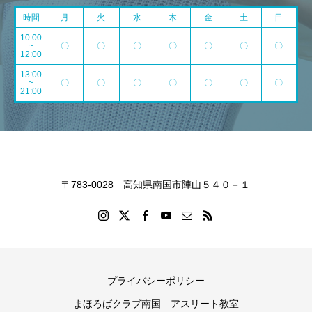
時間
月
火
水
木
金
土
日
10:00
~
〇
〇
〇
〇
〇
〇
〇
12:00
13:00
~
〇
〇
〇
〇
〇
〇
〇
21:00
〒783-0028 高知県南国市陣山５４０－１
プライバシーポリシー
まほろばクラブ南国 アスリート教室