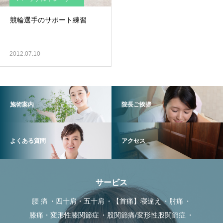
競輪選手のサポート練習
2012.07.10
施術案内
院長ご挨拶
よくある質問
アクセス
サービス
腰 痛
四十肩・五十肩
【首痛】寝違え
肘痛
膝痛・変形性膝関節症
股関節痛/変形性股関節症