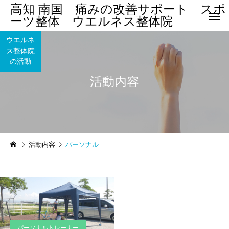
高知 南国 痛みの改善サポート スポ
ーツ整体 ウエルネス整体院
ウエルネ
ス整体院
の活動
活動内容
腰 痛
四十肩・五
まほろばクラブ南国
ウエルネス整体院
活動内容
パーソナル
アスリート教室
まほろばクラブ南国 アス
ウエルネス整体院の新
リート教室
ロナウイルス感染対策
股関節痛/変
膝痛・変形性膝関節症
節症
して
パーソナルトレーナー