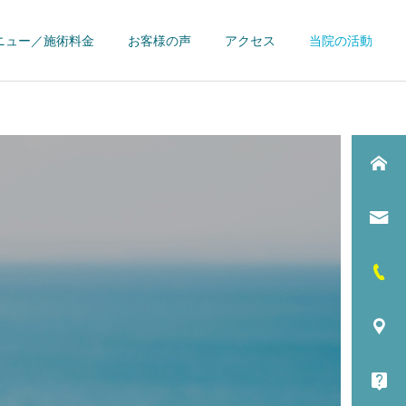
ニュー／施術料金
お客様の声
アクセス
当院の活動
詳細を見る
え
肘痛
お客様の声
トレーナー活動
2017近代五種シニア世界選
大分インターハイトレーナ
手権（エジプト） 女子リレ
ー帯同
ート
【肩こり】疲労・運動
不足
ー競技にて初のメダル獲得
(3位)