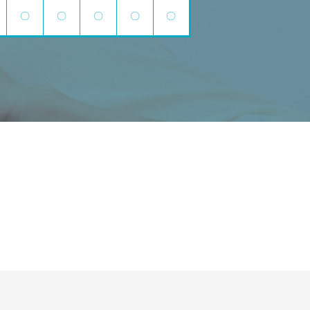
〇
〇
〇
〇
〇