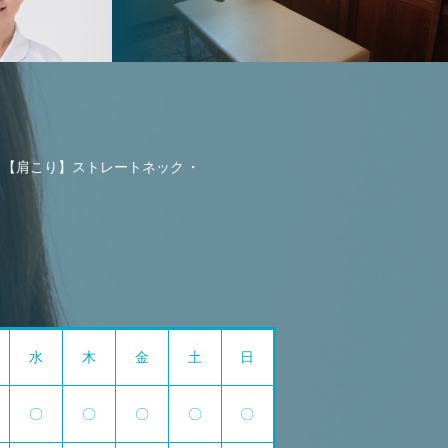
【肩こり】ストレートネック
水
木
金
土
日
〇
〇
〇
〇
〇