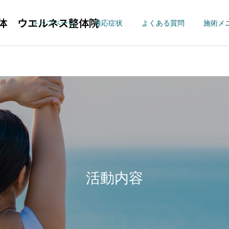
体 ウエルネス整体院
トップページ
適応症状
よくある質問
施術メ
四十肩・五十肩
【首痛】寝違
ウエルネス整体院
適応症状
ウエルネス整体院の新型コ
股関節に痛みがあり、手術
ロナウイルス感染対策に関
を勧められた方が来院しま
股関節痛/変形性股関
【肩こり】ストレ
活動内容
節症
ネック
して
した。