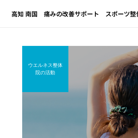
高知 南国 痛みの改善サポート スポーツ整
ウエルネス整体
腰 痛
院の活動
ウエルネス整体院
まほろばクラブ南国
アスリート教室
年末年始の営業について
まほろばクラブ南国 アス
リート教室
膝痛・変形性膝関節症