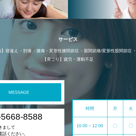
サービス
痛】寝違え
肘痛
膝痛・変形性膝関節症
股関節痛/変形性股関節症
【肩こり】疲労・運動不足
MESSAGE
時間
月
火
-5668-8588
10:00 ~ 12:00
〇
〇
きまして
電話ください。