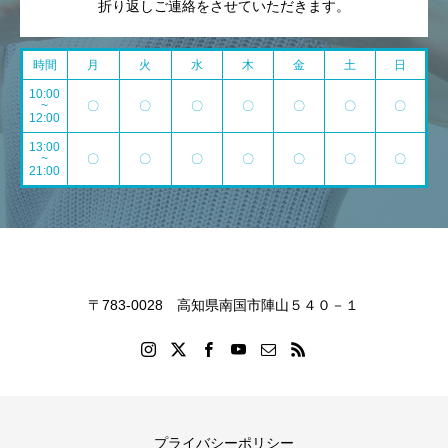
折り返しご連絡をさせていただきます。
時間
月
火
水
木
金
土
日
10:00
~
〇
〇
〇
〇
〇
〇
〇
12:00
13:00
~
〇
〇
〇
〇
〇
〇
〇
21:00
〒783-0028 高知県南国市陣山５４０－１
プライバシーポリシー