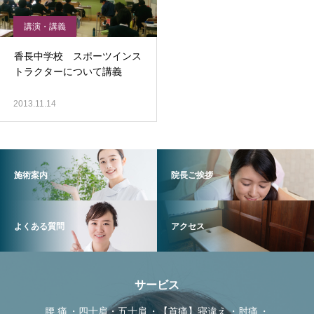
講演・講義
香長中学校 スポーツインス
トラクターについて講義
2013.11.14
施術案内
院長ご挨拶
よくある質問
アクセス
サービス
腰 痛
四十肩・五十肩
【首痛】寝違え
肘痛