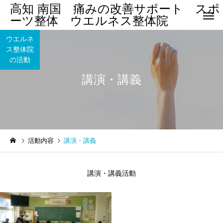
高知 南国 痛みの改善サポート スポ
ーツ整体 ウエルネス整体院
ウエルネ
ス整体院
の活動
講演・講義
腰 痛
四十肩・五
まほろばクラブ南国
ウエルネス整体院
活動内容
講演・講義
アスリート教室
まほろばクラブ南国 アス
ウエルネス整体院の新
リート教室
ロナウイルス感染対策
股関節痛/変
膝痛・変形性膝関節症
講演・講義活動
節症
して